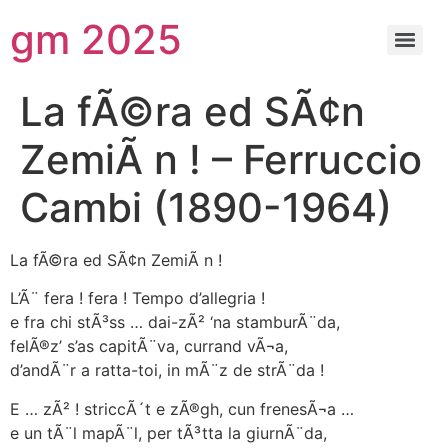
gm 2025
La fÃ©ra ed SÃ¢n
ZemiÃ n ! – Ferruccio
Cambi (1890-1964)
La fÃ©ra ed SÃ¢n ZemiÃ n !
L’Ã¨ fera ! fera ! Tempo d’allegria !
e fra chi stÃ³ss … dai-zÃ² ‘na stamburÃ¨da,
felÃ®z’ s’as capitÃ¨va, currand vÃ¬a,
d’andÃ¨r a ratta-toi, in mÃ¨z de strÃ¨da !
E … zÃ² ! striccÃ´t e zÃ®gh, cun frenesÃ¬a …
e un tÃ¨l mapÃ¨l, per tÃ³tta la giurnÃ¨da,