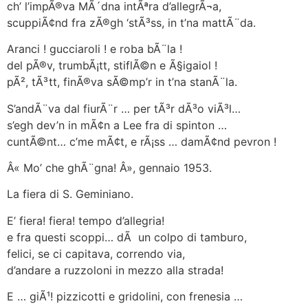
ch’ l’impÃ®va MÃ´dna intÃªra d’allegrÃ¬a,
scuppiÃ¢nd fra zÃ®gh ‘stÃ³ss, in t’na mattÃ¨da.
Aranci ! gucciaroli ! e roba bÃ¨la !
del pÃ®v, trumbÃ¡tt, stiflÃ©n e Ã§igaiol !
pÃ², tÃ³tt, finÃ®va sÃ©mp’r in t’na stanÃ¨la.
S’andÃ¨va dal fiurÃ¨r … per tÃ³r dÃ³o viÃ³l…
s’egh dev’n in mÃ¢n a Lee fra di spinton …
cuntÃ©nt… c’me mÃ¢t, e rÃ¡ss … damÃ¢nd pevron !
Â« Mo’ che ghÃ¨gna! Â», gennaio 1953.
La fiera di S. Geminiano.
E’ fiera! fiera! tempo d’allegria!
e fra questi scoppi… dÃ un colpo di tamburo,
felici, se ci capitava, correndo via,
d’andare a ruzzoloni in mezzo alla strada!
E … giÃ¹! pizzicotti e gridolini, con frenesia …