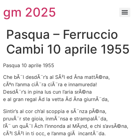
gm 2025
Pasqua – Ferruccio
Cambi 10 aprile 1955
Pasqua 10 aprile 1955
Che bÃ¨l desdÃ¨r’s al SÃ²l ed Âna mattÃ©na,
cÃºn l’anma ciÃ¨ra ciÃ¨ra e innamureda!
DesdÃ¨r’s in pina lus cun l’aria srÃ©na
e al gran regal Âd la vetta Âd Âna giurnÃ¨da,
Sintir’s al cor ch’al scoppia e sÃ¨nza pÃ©na,
pruvÃ¨r ste gioia, inmÃ¨nsa e strampalÃ¨da,
l’Ã¨ un quÃ¨l Âch l’innonda al MÃ¡nd, e chi s’avsÃ©na,
cÃ³l SÃ²l in ti occ, e l’anma giÃ incantÃ¨da.