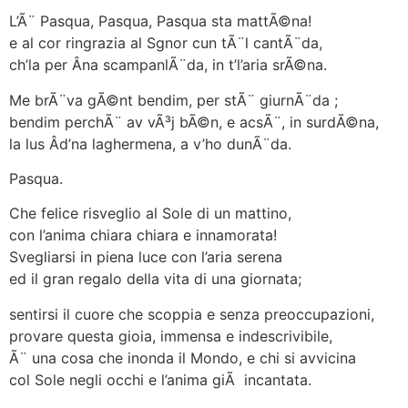
L’Ã¨ Pasqua, Pasqua, Pasqua sta mattÃ©na!
e al cor ringrazia al Sgnor cun tÃ¨l cantÃ¨da,
ch’la per Âna scampanlÃ¨da, in t’l’aria srÃ©na.
Me brÃ¨va gÃ©nt bendim, per stÃ¨ giurnÃ¨da ;
bendim perchÃ¨ av vÃ³j bÃ©n, e acsÃ¨, in surdÃ©na,
la lus Âd’na laghermena, a v’ho dunÃ¨da.
Pasqua.
Che felice risveglio al Sole di un mattino,
con l’anima chiara chiara e innamorata!
Svegliarsi in piena luce con l’aria serena
ed il gran regalo della vita di una giornata;
sentirsi il cuore che scoppia e senza preoccupazioni,
provare questa gioia, immensa e indescrivibile,
Ã¨ una cosa che inonda il Mondo, e chi si avvicina
col Sole negli occhi e l’anima giÃ incantata.