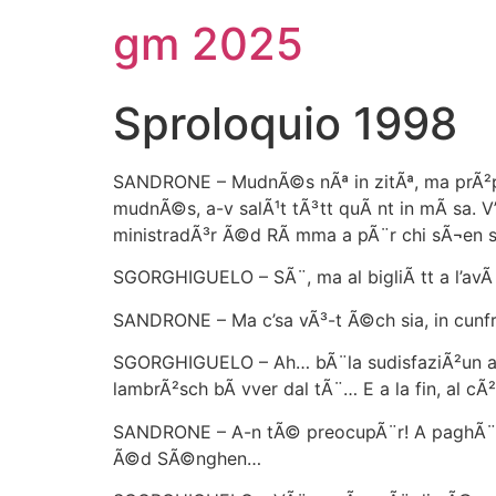
gm 2025
Sproloquio 1998
SANDRONE – MudnÃ©s nÃª in zitÃª, ma prÃ²pi
mudnÃ©s, a-v salÃ¹t tÃ³tt quÃ nt in mÃ sa. V
ministradÃ³r Ã©d RÃ mma a pÃ¨r chi sÃ¬en st
SGORGHIGUELO – SÃ¨, ma al bigliÃ tt a l’av
SANDRONE – Ma c’sa vÃ³-t Ã©ch sia, in cunf
SGORGHIGUELO – Ah… bÃ¨la sudisfaziÃ²un al 
lambrÃ²sch bÃ vver dal tÃ¨… E a la fin, al 
SANDRONE – A-n tÃ© preocupÃ¨r! A paghÃ¨r 
Ã©d SÃ©nghen…