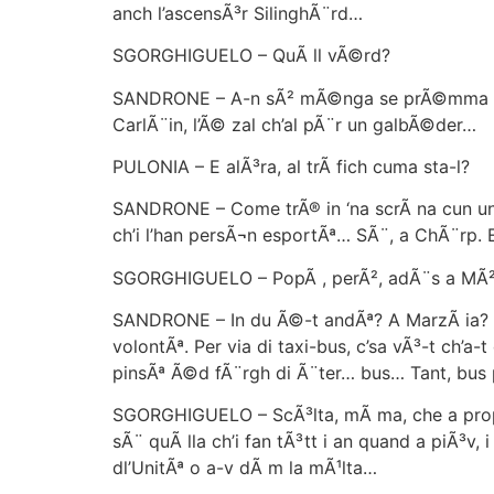
anch l’ascensÃ³r SilinghÃ¨rd…
SGORGHIGUELO – QuÃ ll vÃ©rd?
SANDRONE – A-n sÃ² mÃ©nga se prÃ©mma al f
CarlÃ¨in, l’Ã© zal ch’al pÃ¨r un galbÃ©der…
PULONIA – E alÃ³ra, al trÃ fich cuma sta-l?
SANDRONE – Come trÃ® in ‘na scrÃ na cun un 
ch’i l’han persÃ¬n esportÃª… SÃ¨, a ChÃ¨rp. E
SGORGHIGUELO – PopÃ , perÃ², adÃ¨s a MÃ²dn
SANDRONE – In du Ã©-t andÃª? A MarzÃ ia? St
volontÃª. Per via di taxi-bus, c’sa vÃ³-t ch’
pinsÃª Ã©d fÃ¨rgh di Ã¨ter… bus… Tant, bus
SGORGHIGUELO – ScÃ³lta, mÃ ma, che a propÃ²
sÃ¨ quÃ lla ch’i fan tÃ³tt i an quand a piÃ³v
dl’UnitÃª o a-v dÃ m la mÃ¹lta…