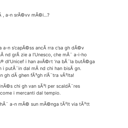
cÃ , a-n srÃ©vv mÃ©i…?
a a-n s’capÃ©ss ancÃ rra c’sa gh dÃ©v
mÃ nd grÃ zie a l’Unesco, che mÃ¨ a-i-ho
Ã® dl’Unicef i han avÃ©rt ‘na bÃ¨la butÃ©ga
n i putÃ¨in dal mÃ nd chi han bisÃ gn.
-n gh dÃ ghen fÃ³gh n’Ã¨tra vÃ²lta!
dnÃ©s chi gh van sÃ³l per scaldÃ¨res
a come i mercanti dal tempio.
rchÃ¨ a-n mÃ© sun mÃ©nga tÃ²lt via tÃ³tt