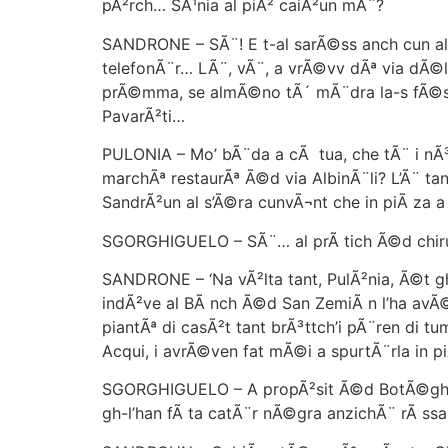
pÃ²rch… SÃ¹nia al piÃ² caiÃ²un mÃ¨?
SANDRONE – SÃ¨! E t-al sarÃ©ss anch cun al c
telefonÃ¨r… LÃ¨, vÃ¨, a vrÃ©vv dÃª via dÃ©l
prÃ©mma, se almÃ©no tÃ´ mÃ¨dra la-s fÃ©ssa 
PavarÃ²ti…
PULONIA – Mo’ bÃ¨da a cÃ tua, che tÃ¨ i nÃ³
marchÃª restaurÃª Ã©d via AlbinÃ¨li? L’Ã¨ ta
SandrÃ²un al s’Ã©ra cunvÃ¬nt che in piÃ za a
SGORGHIGUELO – SÃ¨… al prÃ tich Ã©d chiru
SANDRONE – ‘Na vÃ²lta tant, PulÃ²nia, Ã©t gh’Ã
indÃ²ve al BÃ nch Ã©d San ZemiÃ n l’ha avÃ©r
piantÃª di casÃ²t tant brÃ³ttch’i pÃ¨ren di t
Acqui, i avrÃ©ven fat mÃ©i a spurtÃ¨rla in 
SGORGHIGUELO – A propÃ²sit Ã©d BotÃ©ghi OscÃ
gh-l’han fÃ ta catÃ¨r nÃ©gra anzichÃ¨ rÃ ss