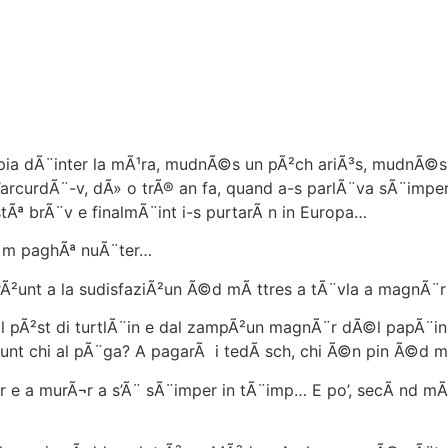
a dÃ¨inter la mÃ¹ra, mudnÃ©s un pÃ²ch ariÃ³s, mudnÃ©s e
’arcurdÃ¨-v, dÃ» o trÃ® an fa, quand a-s parlÃ¨va sÃ¨impe
Ãª brÃ¨v e finalmÃ¨int i-s purtarÃ n in Europa…
Ã m paghÃª nuÃ¨ter…
rÃ²unt a la sudisfaziÃ²un Ã©d mÃ ttres a tÃ¨vla a magnÃ¨
pÃ²st di turtlÃ¨in e dal zampÃ²un magnÃ¨r dÃ©l papÃ¨ini 
cÃ²unt chi al pÃ¨ga? A pagarÃ i tedÃ sch, chi Ã©n pin Ã©
e a murÃ¬r a s’Ã¨ sÃ¨imper in tÃ¨imp… E po’, secÃ nd 