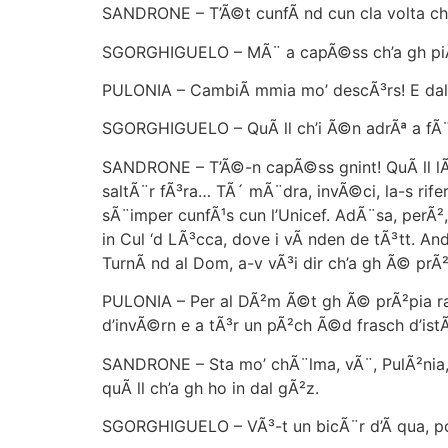
SANDRONE – T’Ã©t cunfÃ nd cun cla volta ch’l
SGORGHIGUELO – MÃ¨ a capÃ©ss ch’a gh piÃ¨sa
PULONIA – CambiÃ mmia mo’ descÃ³rs! E dal
SGORGHIGUELO – QuÃ ll ch’i Ã©n adrÃª a fÃ¨r
SANDRONE – T’Ã©-n capÃ©ss gnint! QuÃ ll lÃ
saltÃ¨r fÃ³ra… TÃ´ mÃ¨dra, invÃ©ci, la-s rif
sÃ¨imper cunfÃ¹s cun l’Unicef. AdÃ¨sa, perÃ²
in Cul ‘d LÃ³cca, dove i vÃ nden de tÃ³tt. And
TurnÃ nd al Dom, a-v vÃ³i dir ch’a gh Ã© prÃ²p
PULONIA – Per al DÃ²m Ã©t gh Ã© prÃ²pia rag
d’invÃ©rn e a tÃ³r un pÃ²ch Ã©d frasch d’istÃ
SANDRONE – Sta mo’ chÃ¨lma, vÃ¨, PulÃ²nia, c
quÃ ll ch’a gh ho in dal gÃ²z.
SGORGHIGUELO – VÃ³-t un bicÃ¨r d’Ã qua, p