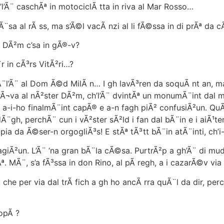
’Ã¨ caschÃª in motociclÃ tta in riva al Mar Rosso…
 al rÃ ss, ma s’Ã©l vacÃ nzi al li fÃ©ssa in di prÃª da 
 DÃ²m c’sa in gÃ®-v?
 in cÃ³rs VitÃ²ri…?
¨l’Ã¨ al Dom Ã©d MilÃ n… I gh lavÃ³ren da soquÃ nt an, m
erÃ¬va al nÃ²ster DÃ²m, ch’l’Ã¨ dvintÃª un monumÃ¨int dal 
, a-i-ho finalmÃ¨int capÃ® e a-n fagh piÃ² confusiÃ²un. Qu
Ã¨gh, perchÃ¨ cun i vÃ²ster sÃ²ld i fan dal bÃ¨in e i aiÃ¹te
ia da Ã©ser-n orgogliÃ³s! E stÃª tÃ³tt bÃ¨in atÃ¨inti, ch’i
iÃ²un. L’Ã¨ ‘na gran bÃ¨la cÃ©sa. PurtrÃ²p a gh’Ã¨ di mu
ª. MÃ¨, s’a fÃ³ssa in don Rino, al pÃ regh, a i cazarÃ©v vi
he per via dal trÃ fich a gh ho ancÃ rra quÃ¨l da dir, pe
opÃ ?