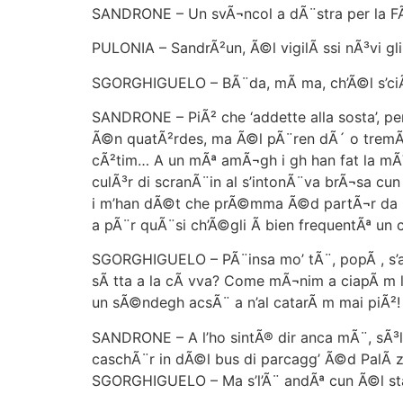
SANDRONE – Un svÃ¬ncol a dÃ¨stra per la FÃ¨
PULONIA – SandrÃ²un, Ã©l vigilÃ ssi nÃ³vi gl
SGORGHIGUELO – BÃ¨da, mÃ ma, ch’Ã©l s’ciÃ 
SANDRONE – PiÃ² che ‘addette alla sosta’, per
Ã©n quatÃ²rdes, ma Ã©l pÃ¨ren dÃ´ o tremÃ©l
cÃ²tim… A un mÃª amÃ¬gh i gh han fat la mÃ¹
culÃ³r di scranÃ¨in al s’intonÃ¨va brÃ¬sa cu
i m’han dÃ©t che prÃ©mma Ã©d partÃ¬r da la 
a pÃ¨r quÃ¨si ch’Ã©gli Ã bien frequentÃª un 
SGORGHIGUELO – PÃ¨insa mo’ tÃ¨, popÃ , s’a-s
sÃ tta a la cÃ vva? Come mÃ¬nim a ciapÃ m l
un sÃ©ndegh acsÃ¨ a n’al catarÃ m mai piÃ²!
SANDRONE – A l’ho sintÃ® dir anca mÃ¨, sÃ³l 
caschÃ¨r in dÃ©l bus di parcagg’ Ã©d PalÃ z
SGORGHIGUELO – Ma s’l’Ã¨ andÃª cun Ã©l st