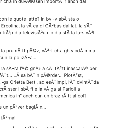
 ch’a in duvÃ©ssen importÃ¨r anch dal
n le quote latte? In bvi-v abÃ sta o
olina, la vÃ ca di CÃ²bas dal lat, la s’Ã¨
rÃ¹p dla televisiÃ²un in dla stÃ la la-s vÃ³l
la prumÃ tt pÃ©z, vÃ²-t ch’a gh vindÃ mma
 cun la polizÃ¬a…
ra sÃ¬ra l’Ã© gnÃ» a cÃ tÃ³tt inascarÃ® per
Ã² efÃ¨t… LÃ sa bÃ¨in pÃ©rder… PiotÃ²st,
ga Orietta Berti, ad esÃ¨impi, l’Ã¨ dvintÃ¨da
 sser i sbÃ fi e la vÃ ga al Parioli a
enica in” anch cun un braz rÃ tt al col?
e un pÃ²ver bagiÃ n…
tÃ³rna!