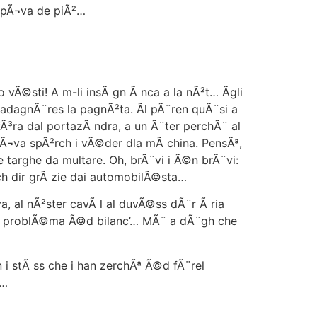
capÃ¬va de piÃ²…
vÃ©sti! A m-li insÃ gn Ã nca a la nÃ²t… Ãgli
adagnÃ¨res la pagnÃ²ta. Ãl pÃ¨ren quÃ¨si a
³ra dal portazÃ ndra, a un Ã¨ter perchÃ¨ al
avÃ¬va spÃ²rch i vÃ©der dla mÃ china. PensÃª,
targhe da multare. Oh, brÃ¨vi i Ã©n brÃ¨vi:
ch dir grÃ zie dai automobilÃ©sta…
, al nÃ²ster cavÃ l al duvÃ©ss dÃ¨r Ã ria
tant problÃ©ma Ã©d bilanc’… MÃ¨ a dÃ¨gh che
i stÃ ss che i han zerchÃª Ã©d fÃ¨rel
a…