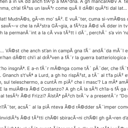
 a in vÃ dd anch trÃ²p a MÃ²dna. A gh mancarÃ©v Ã¨ter
, ch’al fÃ³ss un lavÃ³r come quÃ ll dÃ©l quÃ²ti dal lat…
 lat! MudnÃ©s, gÃ¬m mo’ sÃ². E vuÃ¨ter, cuma si-vmÃ©ss co
vÃ¬-v che la nÃ²stra GÃ¬gia, a fÃ²rza Ã©d vÃ dder in tv Erc
 permanÃ¨int a la cÃ vva tÃ³tt i dÃ¨, perchÃ¨ s’a vin ‘na t
VÃ©st che anch st’an in campÃ gna l’Ã¨ andÃ¨da mÃ¨l e 
’han dÃ©tt chi’i al drÃ³ven a fÃ¨r la guerra batteriologica
’ho insgnÃª. E a-n fÃ¨r mÃ©nga come tÃ´ pÃ¨der, che l’Ã¨t
l… Gnanch s’t’vÃª a Lurd, a gh ho rispÃ²st, a tÃ¨ al t’fa pi
n, sul teleschermo, a cuntÃ m piÃ² che i masc’? La mÃª amÃ¬
E la muiÃ©ra Ã©d Costanzo? A gh cÃ la sÃ³l ch’la-s fÃ ga crÃ
l tesÃ²r Ã©d Frizzi? ÃlstÃª pÃ²ch brÃ¨v a presentÃ¨r “Dom
’Ã¨ter, acsÃ¨ al la piÃ nteva Ã©d rÃ©dder sÃ¨imper com
vidiÃ³s Ã©d tÃ³tti chÃ©l sbiracÃ¬ni ch’Ã©l gh gÃ¬ren d’a