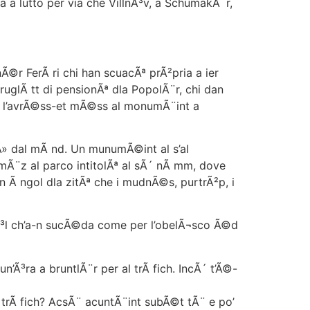
a a lutto per via che VillnÃ³v, a SchumakÃ¨r,
©r FerÃ ri chi han scuacÃª prÃ²pria a ier
 ruglÃ tt di pensionÃª dla PopolÃ¨r, chi dan
ve l’avrÃ©ss-et mÃ©ss al monumÃ¨int a
Ã» dal mÃ nd. Un munumÃ©int al s’al
 mÃ¨z al parco intitolÃª al sÃ´ nÃ mm, dove
n Ã ngol dla zitÃª che i mudnÃ©s, purtrÃ²p, i
sÃ³l ch’a-n sucÃ©da come per l’obelÃ¬sco Ã©d
Ã³ra a bruntlÃ¨r per al trÃ fich. IncÃ´ t’Ã©-
rÃ fich? AcsÃ¨ acuntÃ¨int subÃ©t tÃ¨ e po’