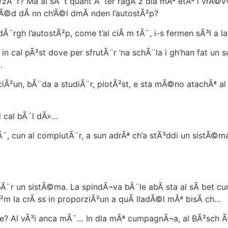
¨r? Ma al sÃ¨t quant Ã¨ter ragÃ z dla mÃª etÃª i vrÃ©vve
 Ã©d dÃ nn ch’Ã©l dmÃ nden l’autostÃ²p?
rgh l’autostÃ²p, come t’al ciÃ m tÃ¨, i-s fermen sÃ³l a 
n cal pÃ²st dove per sfrutÃ¨r ‘na schÃ¨la i gh’han fat un 
…
ciÃ²un, bÃ¨da a studiÃ¨r, piotÃ²st, e sta mÃ©no atachÃª al
 cal bÃ¨l dÃ»…
un al compiutÃ¨r, a sun adrÃª ch’a stÃ³ddi un sistÃ©ma p
r un sistÃ©ma. La spindÃ¬va bÃ¨le abÃ sta al sÃ bet cun
Ã²m la crÃ ss in proporziÃ²un a quÃ lladÃ©l mÃª bisÃ ch…
? Al vÃ³i anca mÃ¨… In dla mÃª cumpagnÃ¬a, al BÃ²sch Ã©d 