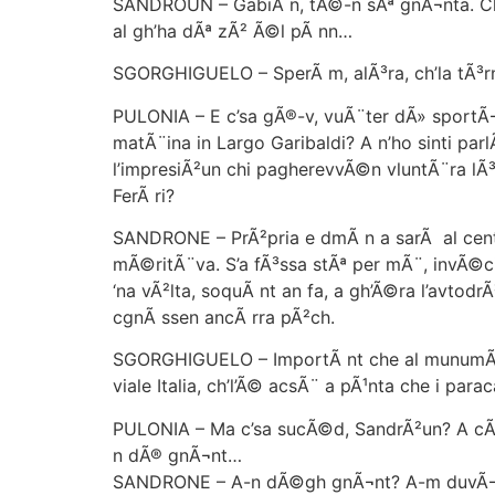
SANDROUN – GabiÃ n, tÃ©-n sÃª gnÃ¬nta. Cla Fe
al gh’ha dÃª zÃ² Ã©l pÃ nn…
SGORGHIGUELO – SperÃ m, alÃ³ra, ch’la tÃ³r
PULONIA – E c’sa gÃ®-v, vuÃ¨ter dÃ» sportÃ¬v
matÃ¨ina in Largo Garibaldi? A n’ho sinti parl
l’impresiÃ²un chi pagherevvÃ©n vluntÃ¨ra lÃ³
FerÃ ri?
SANDRONE – PrÃ²pria e dmÃ n a sarÃ al cente
mÃ©ritÃ¨va. S’a fÃ³ssa stÃª per mÃ¨, invÃ©ci 
‘na vÃ²lta, soquÃ nt an fa, a gh’Ã©ra l’avtod
cgnÃ ssen ancÃ rra pÃ²ch.
SGORGHIGUELO – ImportÃ nt che al munumÃ¨int
viale Italia, ch’l’Ã© acsÃ¨ a pÃ¹nta che i pa
PULONIA – Ma c’sa sucÃ©d, SandrÃ²un? A cÃ , t
n dÃ® gnÃ¬nt…
SANDRONE – A-n dÃ©gh gnÃ¬nt? A-m duvÃ¬va s