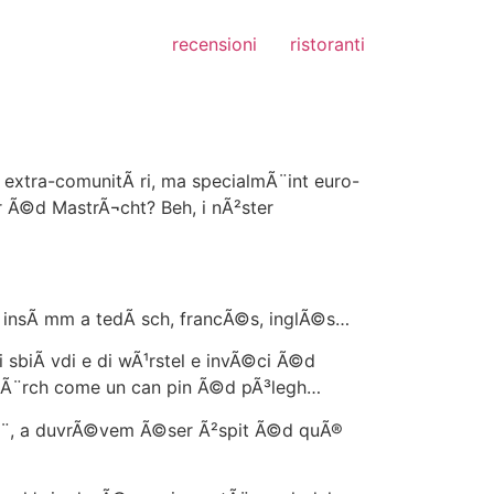
recensioni
ristoranti
xtra-comunitÃ ri, ma specialmÃ¨int euro-
r Ã©d MastrÃ¬cht? Beh, i nÃ²ster
r insÃ mm a tedÃ sch, francÃ©s, inglÃ©s…
sbiÃ vdi e di wÃ¹rstel e invÃ©ci Ã©d
d mÃ¨rch come un can pin Ã©d pÃ³legh…
mÃ¨, a duvrÃ©vem Ã©ser Ã²spit Ã©d quÃ®