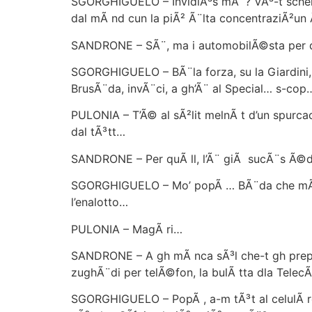
SGORGHIGUELO – InvidiÃ³s mÃ¨? VÃ³-t scherzÃ
dal mÃ nd cun la piÃ² Ã¨lta concentraziÃ²un
SANDRONE – SÃ¨, ma i automobilÃ©sta per dÃ¨
SGORGHIGUELO – BÃ¨la forza, su la Giardini, i
BrusÃ¨da, invÃ¨ci, a gh’Ã¨ al Special… s-cop
PULONIA – T’Ã© al sÃ²lit melnÃ t d’un spurca
dal tÃ³tt…
SANDRONE – Per quÃ ll, l’Ã¨ giÃ sucÃ¨s Ã©d
SGORGHIGUELO – Mo’ popÃ … BÃ¨da che mÃ¨, c
l’enalotto…
PULONIA – MagÃ ri…
SANDRONE – A gh mÃ nca sÃ³l che-t gh prepÃ¨
zughÃ¨di per telÃ©fon, la bulÃ tta dla Telec
SGORGHIGUELO – PopÃ , a-m tÃ³t al celulÃ re