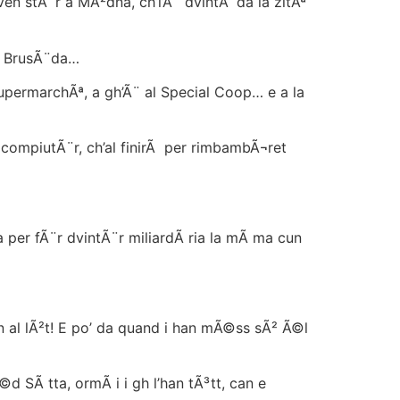
n stÃ¨r a MÃ²dna, ch’l’Ã¨ dvintÃ¨da la zitÃª
la BrusÃ¨da…
supermarchÃª, a gh’Ã¨ al Special Coop… e a la
 compiutÃ¨r, ch’al finirÃ per rimbambÃ¬ret
er fÃ¨r dvintÃ¨r miliardÃ ria la mÃ ma cun
 al lÃ²t! E po’ da quand i han mÃ©ss sÃ² Ã©l
SÃ tta, ormÃ i i gh l’han tÃ³tt, can e