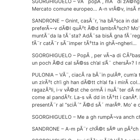
SGORGHIGUELO – VÃ¨ popÃ , mÃ¨ di zÃ©nghen
Mercato comune europeo… A-n vrÃ©v, insÃ mma
SANDRONE – Gnint, casÃ¨r, ‘na bÃ³sca in dal
preferÃ¬-v dÃ©l quÃ²t Ã©d lambrÃ³sch? Mo’ sa
muntÃ¨da la tÃ¨sta? AdÃ¨sa bisÃ gna fÃ¨regh la
fÃ¨r catÃ¨r sÃ¨imper tÃ³tta in ghÃ¬ngheri…
SGORGHIGUELO – PopÃ , per vÃ¬a di CÃ²bas… 
un poch Ã©d cal sÃ©ss ch’al s’Ã¨ chersÃ»? I m
PULONIA – VÃ¨, ciacÃ ra bÃ¨in pulÃ®, cum’a t
un zirÃ²t ch’i gh han dÃ©tt ch’al fa i mirÃ co
ragazÃ³li, i-v vÃ©st che ormÃ i nuÃ¨ter dÃ n
come al pandÃ²r. La-s vÃ dd in tÃ³tt i canÃª. 
presentÃ¨r al “sciÃ´” Ã©d sÃ´ marÃ®. Mo’ e ca
SGORGHIGUELO – Me a gh rumpÃ¬va anch ch’l
SANDRONE – A-m pÃ¨r ch’Ã©t sÃ® un pÃ²ch in