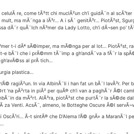
elulÃ re, come tÃ³tt chi muclÃ²un ch’i guidÃ¨n al scÃ¹ter 
 mult, ma mÃ¨nga a lÃ³r… A i sÃ´ genitÃ³r… PiotÃ²st, Sgu
dÃ¨r quÃ¨lch nÃ³mer da Lady Lotto, ch’i dÃ¬sen po’ tÃ³tt
mer t-i dÃª sÃ©imper, ma mÃ©nga per al lot… PiotÃ²st, rag
nt-e bÃ¨l che i prÃ©mm tÃ¨imp a gh’andÃ¨va a fÃ¨r la spÃ©
 gh’avÃ©ss al prÃ tich…
rgia plastica…
© ragiÃ²un. In via AlbinÃ¨li i han fat un bÃ¨l lavÃ³r. Per 
t ‘na pÃ²rta in piÃ² per quÃ® ch’i van a paghÃ¨r Ã©l camb
umbÃ¨in da mÃ²rt. AlÃ³ra, piotÃ²st che purtÃ¨r la sÃ©de dal
piÃ za Venti. AcsÃ¨, almeno, le Botteghe Oscure Ã©l servÃ
¹ri… Ã-t sintÃ® che D’Alema l’Ã© gnÃ» a MaranÃ¨l per gui
a…