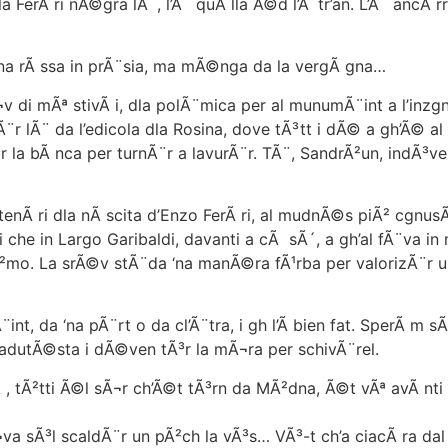
rÃ ri nÃ©gra lÃ¨, l’Ã¨ quÃ lla Ã©d l’Ã¨tr’an. L’Ã¨ ancÃ rr
na rÃ ssa in prÃ¨sia, ma mÃ©nga da la vergÃ gna…
 di mÃª stivÃ i, dla polÃ¨mica per al munumÃ¨int a l’inzgnÃ
Ã¨r lÃ¨ da l’edicola dla Rosina, dove tÃ³tt i dÃ© a gh’Ã© al
r la bÃ nca per turnÃ¨r a lavurÃ¨r. TÃ¨, SandrÃ²un, indÃ³
nÃ ri dla nÃ scita d’Enzo FerÃ ri, al mudnÃ©s piÃ² cgnus
che in Largo Garibaldi, davanti a cÃ sÃ´, a gh’al fÃ¨va in
rÃ²mo. La srÃ©v stÃ¨da ‘na manÃ©ra fÃ¹rba per valorizÃ¨r u
, da ‘na pÃ¨rt o da cl’Ã¨tra, i gh l’Ã bien fat. SperÃ m 
racadutÃ©sta i dÃ©ven tÃ³r la mÃ¬ra per schivÃ¨rel.
Ã²tti Ã©l sÃ¬r ch’Ã©t tÃ³rn da MÃ²dna, Ã©t vÃª avÃ nti un’
Ã³l scaldÃ¨r un pÃ²ch la vÃ³s… VÃ³-t ch’a ciacÃ ra dal t