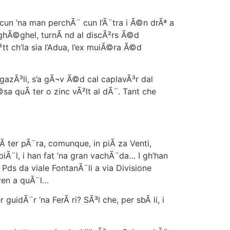
cun ‘na man perchÃ¨ cun l’Ã¨tra i Ã©n drÃª a
rghÃ©ghel, turnÃ nd al discÃ²rs Ã©d
 ch’la sia l’Adua, l’ex muiÃ©ra Ã©d
azÃ³li, s’a gÃ¬v Ã©d cal caplavÃ³r dal
sa quÃ ter o zinc vÃ²lt al dÃ¨. Tant che
bÃ ter pÃ¨ra, comunque, in piÃ za Venti,
iÃ¨l, i han fat ‘na gran vachÃ¨da… I gh’han
 Pds da viale FontanÃ¨li a via Divisione
¬ven a quÃ¨l…
dÃ¨r ‘na FerÃ ri? SÃ³l che, per sbÃ li, i