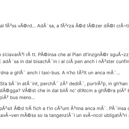
Ã³ss vÃ©rd… AdÃ¨sa, a fÃ²rza Ã©d lÃ©zer dÃ©l crÃ¬tichi
s’ciavarÃ³l rÃ tt. PÃ©insa che al Pian dl’inzgnÃ©r sguÃ¬z
 adÃ¨sa in dal bisachÃ¨in i al ciÃ pen anch i nÃ²ster cunfi
a a gh’Ã¨ anch i taxi-bus. A n’ho tÃ²lt un anca mÃ¨…
a bÃ¨in atÃ¨int, perchÃ¨ zÃ² dedlÃ¨, purtrÃ²p, in gh’han
a-t dÃ©gga? VÃ©st che in dal bilÃ nc’ dl’Atcm a gh’Ã©ra piÃ
 piÃ² bus meno…
sit Ã©d trÃ fich a t’in cÃ²unt Ã³nna anca mÃ¨. PÃ¨insa ch
, i avÃ¬ven mÃ©ss so la tangenziÃ¨l un svÃ¬ncol ubligatÃ²ri