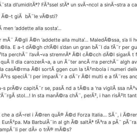
sta dl’umiditÃª? FÃ³ssel stÃª un svÃ¬ncol a sinÃ¬stra a 
i Ã©-t giÃ bÃ¨le vÃ©sti?
men ‘addette alla sosta’…
 mÃ¨ Ã©gli Ã©n ‘addette alla multa’… MaledÃ©ssa, s’a li ho 
la. E a-t dÃ©gh ch’Ã©l s’dan un gran bÃ¨l da fÃ¨r per gu
lta perchÃ¨ l’avÃ¬va stremnÃª Ã©l cÃ©cch dÃ©l sigarÃ t fÃ
n quÃ ll dla carozerÃ¬a, a un Ã¨ter ancÃ rra perchÃ¨ algh 
casÃ©rma Ã©l sortÃ ggen cun la tÃ²mbola i numeri delle 
cÃ³rs speciÃ¨l per imparÃ¨r a dÃ¨r Ã©l multi e a fÃ¨res an
 prÃ©v capitÃ¨r se, pasÃ nd a tÃ©s a ‘na vigilÃ ssa nÃ³va
’Ã¨rgÃ stol…! In sta manÃ©ra chÃ¨, perÃ², i han risÃ²lt 
che a dÃ¬rel i Ã©ren quÃ® Ã©d Forza Italia… SÃ¨, i Ã©ren 
 EurÃ²pa. Ma BarbulÃ¨in al gh Ã© saltÃª fÃ³ra a pÃ¨ pÃ¨r
ampÃ¨li per dÃ» o trÃ® mÃ©s?