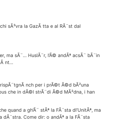
 sÃ³vra la GazÃ tta e al RÃ¨st dal
zer, ma sÃ¨… HuslÃ¨r, l’Ã© andÃª acsÃ¨ bÃ¨in
nÃ nt…
 rispÃ¨tgnÃ nch per i prÃ©t Ã©d bÃ²una
² bus che in dÃ©l strÃ¨di Ã©d MÃ²dna, i han
e quand a gh’Ã¨ stÃª la FÃ¨sta dl’UnitÃª, ma
 a dÃ¨stra. Come dir: o andÃª a la FÃ¨sta