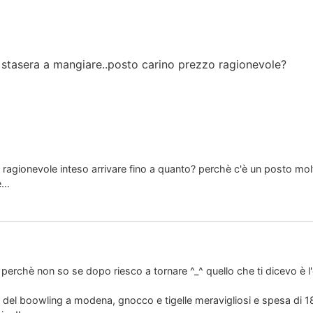
tasera a mangiare..posto carino prezzo ragionevole?
ragionevole inteso arrivare fino a quanto? perchè c'è un posto m
ue…
erchè non so se dopo riesco a tornare ^_^ quello che ti dicevo è l'
ne del boowling a modena, gnocco e tigelle meravigliosi e spesa di