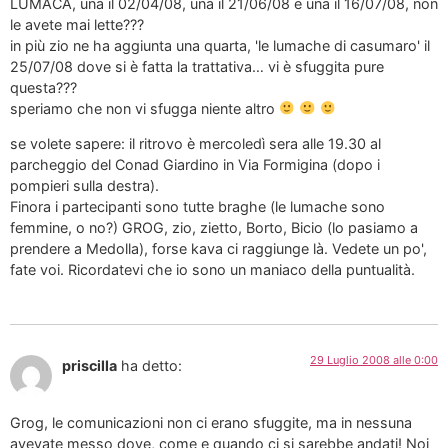
LUMACA, una il 02/04/08, una il 21/06/08 e una il 16/07/08, non
le avete mai lette???
in più zio ne ha aggiunta una quarta, 'le lumache di casumaro' il
25/07/08 dove si è fatta la trattativa… vi è sfuggita pure
questa???
speriamo che non vi sfugga niente altro
se volete sapere: il ritrovo è mercoledì sera alle 19.30 al
parcheggio del Conad Giardino in Via Formigina (dopo i
pompieri sulla destra).
Finora i partecipanti sono tutte braghe (le lumache sono
femmine, o no?) GROG, zio, zietto, Borto, Bicio (lo pasiamo a
prendere a Medolla), forse kava ci raggiunge là. Vedete un po',
fate voi. Ricordatevi che io sono un maniaco della puntualità.
29 Luglio 2008 alle 0:00
priscilla
ha detto:
Grog, le comunicazioni non ci erano sfuggite, ma in nessuna
avevate messo dove, come e quando ci si sarebbe andati! Noi