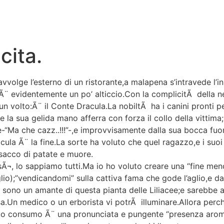
cita.
avvolge l’esterno di un ristorante,a malapena s’intravede l’i
e;Ã¨ evidentemente un po’ alticcio.Con la complicitÃ dell
n volto:Ã¨ il Conte Dracula.La nobiltÃ ha i canini pronti 
 la sua gelida mano afferra con forza il collo della vittima;
-“Ma che cazz..!!!”-,e improvvisamente dalla sua bocca fuo
acula Ã¨ la fine.La sorte ha voluto che quel ragazzo,e i suo
sacco di patate e muore.
Ã¬, lo sappiamo tutti.Ma io ho voluto creare una “fine me
io);”vendicandomi” sulla cattiva fama che gode l’aglio,e dan
 sono un amante di questa pianta delle Liliacee;e sarebbe a
sa.Un medico o un erborista vi potrÃ illuminare.Allora perch
 il suo consumo Ã¨ una pronunciata e pungente “presenza ar