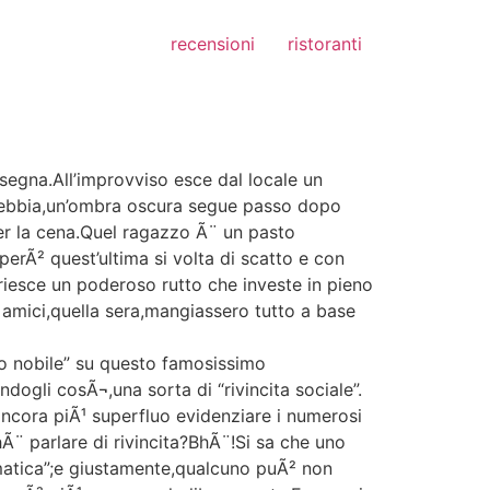
recensioni
ristoranti
nsegna.All’improvviso esce dal locale un
a nebbia,un’ombra oscura segue passo dopo
per la cena.Quel ragazzo Ã¨ un pasto
perÃ² quest’ultima si volta di scatto e con
riesce un poderoso rutto che investe in pieno
i amici,quella sera,mangiassero tutto a base
no nobile” su questo famosissimo
dogli cosÃ¬,una sorta di “rivincita sociale”.
ncora piÃ¹ superfluo evidenziare i numerosi
Ã¨ parlare di rivincita?BhÃ¨!Si sa che uno
omatica”;e giustamente,qualcuno puÃ² non