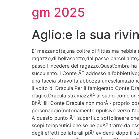
gm 2025
Aglio:e la sua rivin
E’ mezzanotte,una coltre di fittissima nebbia 
ragazzo,di bell’aspetto,dal passo barcollant
passo l’incedere del ragazzo.Quest’ombra ha u
succulento.Il Conte Ã¨ addosso all’obbiettivo;e
una faccia stravolta abbozza un’esclamazione
il volto di Dracula.Per il famigerato Conte Dr
d’aglio.Dracula stramazzÃ² al suolo come un 
BhÃ¨!!Il Conte Dracula non morÃ¬ proprio cos
personaggio(notoriamente ripulsivo verso l’agl
A questo punto Ã¨ superfluo sottolineare che
scopi terapeutici che se ne puÃ² trarre da es
degli effetti collaterali piÃ¹ evidenti dopo