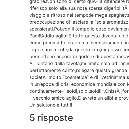
gradire.Non sono di certo quÃ¬ a difendere l
riferisco solo alla sua nota scarsa digeribilit
viaggio a ritroso nel tempo;le mega spaghetta
preoccupazione di lasciare la “scia aromatizza
spensierati.Poi,con il tempo,le cose ovviament
Pam!!Addio aglio!!E tutto questo diventa un d
come prima a tollerarlo,ma inconsciamente inv
Io personalmente,da questo lato,mi posso co
permettono ancora di godere di questa meravi
Ã¨ lontano dalla tavola;mi limito solo ad “an
perfettamente conto,relegare questo grande ri
societÃ molto “cosmetica” e di “vetrina”,ma s
In un’epoca di crisi economica mondiale,con l
continuamente-” soldi,soldi,soldi!!”.ChissÃ ,fo
il vecchio amico aglio.E avrete un alibi a prov
Un salutone a tutti!!
5 risposte