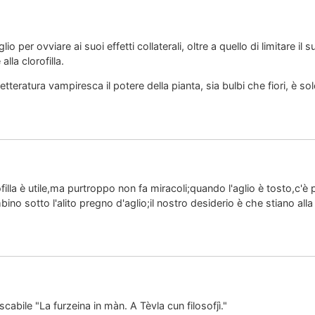
io per ovviare ai suoi effetti collaterali, oltre a quello di limitare 
lla clorofilla.
tteratura vampiresca il potere della pianta, sia bulbi che fiori, è s
filla è utile,ma purtroppo non fa miracoli;quando l'aglio è tosto,c'è
o sotto l'alito pregno d'aglio;il nostro desiderio è che stiano alla
scabile "La furzeina in màn. A Tèvla cun filosofjì."