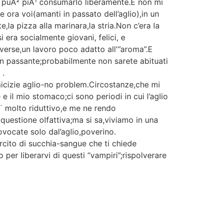
on puÃ² piÃ¹ consumarlo liberamente.E non mi
e ora voi(amanti in passato dell’aglio),in un
a pizza alla marinara,la stria.Non c’era la
 era socialmente giovani, felici, e
iverse,un lavoro poco adatto all'”aroma”.E
un passante;probabilmente non sarete abituati
 .
icizie aglio-no problem.Circostanze,che mi
l mio stomaco;ci sono periodi in cui l’aglio
¨ molto riduttivo,e me ne rendo
questione olfattiva;ma si sa,viviamo in una
vocate solo dal’aglio,poverino.
rcito di succhia-sangue che ti chiede
 per liberarvi di questi “vampiri”;rispolverare