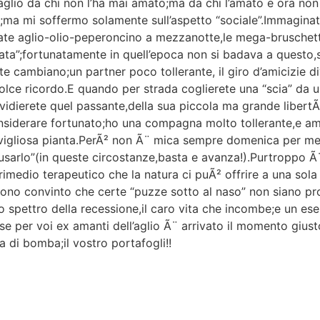
’aglio da chi non l’ha mai amato;ma da chi l’amato e ora n
Ã ;ma mi soffermo solamente sull’aspetto “sociale”.Immaginat
te aglio-olio-peperoncino a mezzanotte,le mega-bruschette,l
ta”;fortunatamente in quell’epoca non si badava a questo,si
e cambiano;un partner poco tollerante, il giro d’amicizie d
olce ricordo.E quando per strada coglierete una “scia” da 
idierete quel passante,della sua piccola ma grande libertÃ
nsiderare fortunato;ho una compagna molto tollerante,e am
gliosa pianta.PerÃ² non Ã¨ mica sempre domenica per me e i
nusarlo”(in queste circostanze,basta e avanza!).Purtroppo Ã
medio terapeutico che la natura ci puÃ² offrire a una sola 
ono convinto che certe “puzze sotto al naso” non siano pro
o spettro della recessione,il caro vita che incombe;e un ese
rse per voi ex amanti dell’aglio Ã¨ arrivato il momento giusto
a di bomba;il vostro portafogli!!