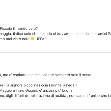
 Piccolo il mondo vero?
ggia, ti dico solo che quando ci troviamo a casa dai miei amici Pa
amo mai vinto nulla
UFFA!!!
nco, ma e' capitato anche a noi che avessero solo il rosso.
are ( la signora piccolina riccia ) non te la nega !!
Maggio e inizio Giugno, e' ancora piu' buona .
, digli di farti doppia razione di rustida , non saresti l' unico che 