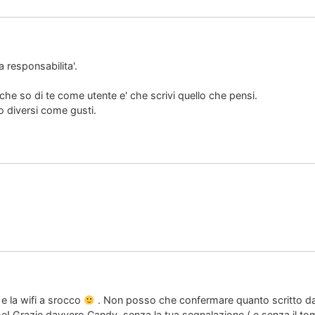
 responsabilita'.
che so di te come utente e' che scrivi quello che pensi.
 o diversi come gusti.
 e la wifi a srocco
. Non posso che confermare quanto scritto da
e! Grazie davvero Candy, senza la tua segnalazione ( e senza il to