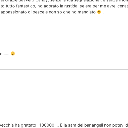
to tutto fantastico, ho adorato la rustida, se era per me avrei cenato
o appassionato di pesce e non so che ho mangiato
.
arlo……
chia ha grattato i 100000 … È la sara del bar angeli non potevi dar