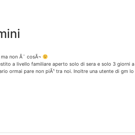
mini
re ma non Ã¨ cosÃ¬
estito a livello familiare aperto solo di sera e solo 3 giorn
ario ormai pare non piÃ¹ tra noi. Inoltre una utente di gm 