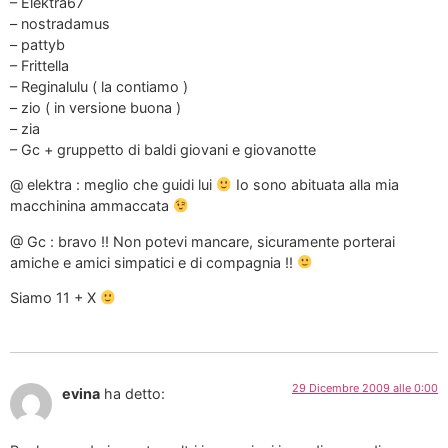
– Elektra67
– nostradamus
– pattyb
– Frittella
– Reginalulu ( la contiamo )
– zio ( in versione buona )
– zia
– Gc + gruppetto di baldi giovani e giovanotte
@ elektra : meglio che guidi lui
Io sono abituata alla mia
macchinina ammaccata
@ Gc : bravo !! Non potevi mancare, sicuramente porterai
amiche e amici simpatici e di compagnia !!
Siamo 11 + X
29 Dicembre 2009 alle 0:00
evina
ha detto: