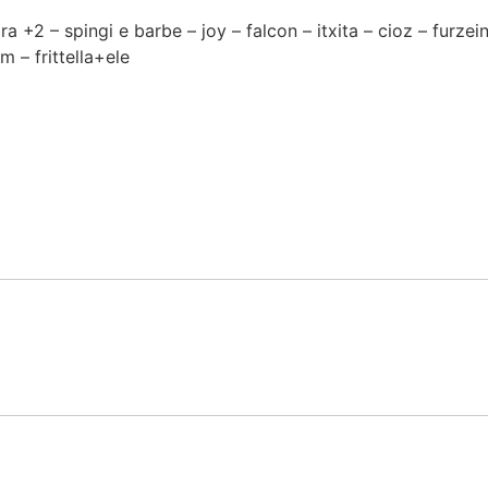
 +2 – spingi e barbe – joy – falcon – itxita – cioz – furze
 – frittella+ele