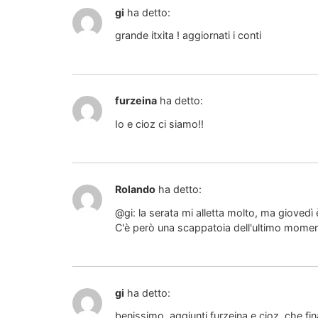
gi
ha detto:
grande itxita ! aggiornati i conti
furzeina
ha detto:
Io e cioz ci siamo!!
Rolando
ha detto:
@gi: la serata mi alletta molto, ma giovedì 
C'è però una scappatoia dell'ultimo mome
gi
ha detto:
benissimo, aggiunti furzeina e cioz, che f