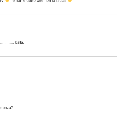
rvi
, e non è detto che non lo faccia
co…………. balla.
resenza?