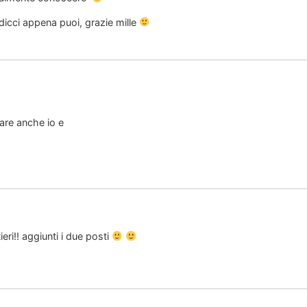
dicci appena puoi, grazie mille
are anche io e
ieri!! aggiunti i due posti