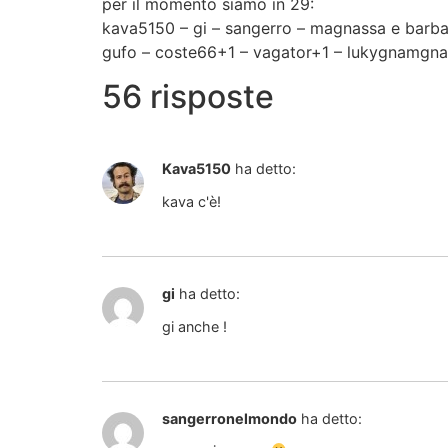
per il momento siamo in 29:
kava5150 – gi – sangerro – magnassa e barbara
gufo – coste66+1 – vagator+1 – lukygnamgnam
56 risposte
Kava5150
ha detto:
kava c'è!
gi
ha detto:
gi anche !
sangerronelmondo
ha detto: