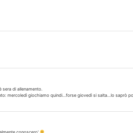
è sera di allenamento.
nto: mercoledì giochiamo quindi…forse giovedì si salta…lo saprò 
inalmente conoscero'