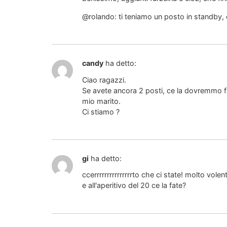
@rolando: ti teniamo un posto in standby, 
candy
ha detto:
Ciao ragazzi.
Se avete ancora 2 posti, ce la dovremmo f
mio marito.
Ci stiamo ?
gi
ha detto:
ccerrrrrrrrrrrrrrrto che ci state! molto volent
e all'aperitivo del 20 ce la fate?