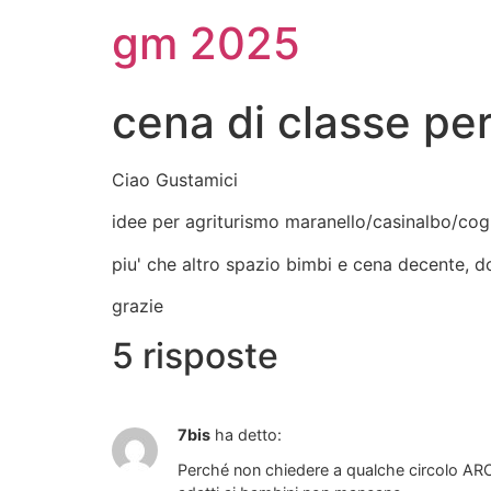
gm 2025
cena di classe pe
Ciao Gustamici
idee per agriturismo maranello/casinalbo/cog
piu' che altro spazio bimbi e cena decente, d
grazie
5 risposte
7bis
ha detto:
Perché non chiedere a qualche circolo ARCI/