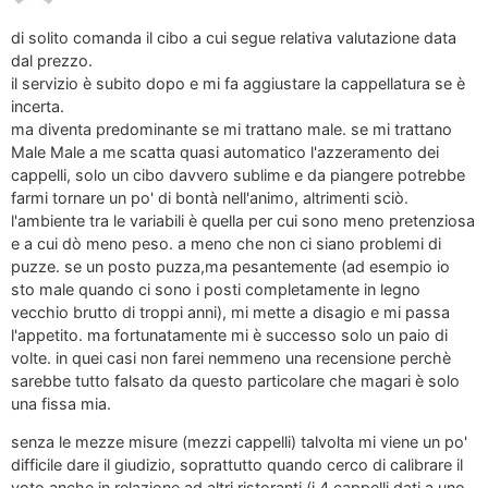
di solito comanda il cibo a cui segue relativa valutazione data
dal prezzo.
il servizio è subito dopo e mi fa aggiustare la cappellatura se è
incerta.
ma diventa predominante se mi trattano male. se mi trattano
Male Male a me scatta quasi automatico l'azzeramento dei
cappelli, solo un cibo davvero sublime e da piangere potrebbe
farmi tornare un po' di bontà nell'animo, altrimenti sciò.
l'ambiente tra le variabili è quella per cui sono meno pretenziosa
e a cui dò meno peso. a meno che non ci siano problemi di
puzze. se un posto puzza,ma pesantemente (ad esempio io
sto male quando ci sono i posti completamente in legno
vecchio brutto di troppi anni), mi mette a disagio e mi passa
l'appetito. ma fortunatamente mi è successo solo un paio di
volte. in quei casi non farei nemmeno una recensione perchè
sarebbe tutto falsato da questo particolare che magari è solo
una fissa mia.
senza le mezze misure (mezzi cappelli) talvolta mi viene un po'
difficile dare il giudizio, soprattutto quando cerco di calibrare il
voto anche in relazione ad altri ristoranti (i 4 cappelli dati a uno