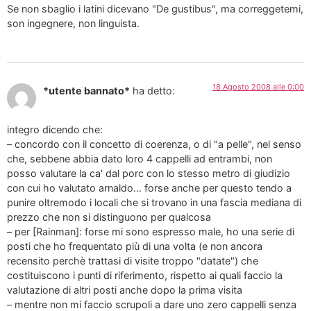
Se non sbaglio i latini dicevano "De gustibus", ma correggetemi,
son ingegnere, non linguista.
18 Agosto 2008 alle 0:00
*utente bannato*
ha detto:
integro dicendo che:
– concordo con il concetto di coerenza, o di "a pelle", nel senso
che, sebbene abbia dato loro 4 cappelli ad entrambi, non
posso valutare la ca' dal porc con lo stesso metro di giudizio
con cui ho valutato arnaldo… forse anche per questo tendo a
punire oltremodo i locali che si trovano in una fascia mediana di
prezzo che non si distinguono per qualcosa
– per [Rainman]: forse mi sono espresso male, ho una serie di
posti che ho frequentato più di una volta (e non ancora
recensito perchè trattasi di visite troppo "datate") che
costituiscono i punti di riferimento, rispetto ai quali faccio la
valutazione di altri posti anche dopo la prima visita
– mentre non mi faccio scrupoli a dare uno zero cappelli senza