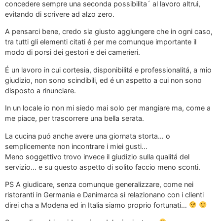
concedere sempre una seconda possibilita´ al lavoro altrui,
evitando di scrivere ad alzo zero.
A pensarci bene, credo sia giusto aggiungere che in ogni caso,
tra tutti gli elementi citati é per me comunque importante il
modo di porsi dei gestori e dei camerieri.
É un lavoro in cui cortesia, disponibilitá e professionalitá, a mio
giudizio, non sono scindibili, ed é un aspetto a cui non sono
disposto a rinunciare.
In un locale io non mi siedo mai solo per mangiare ma, come a
me piace, per trascorrere una bella serata.
La cucina puó anche avere una giornata storta… o
semplicemente non incontrare i miei gusti…
Meno soggettivo trovo invece il giudizio sulla qualitá del
servizio… e su questo aspetto di solito faccio meno sconti.
PS A giudicare, senza comunque generalizzare, come nei
ristoranti in Germania e Danimarca si relazionano con i clienti
direi cha a Modena ed in Italia siamo proprio fortunati…