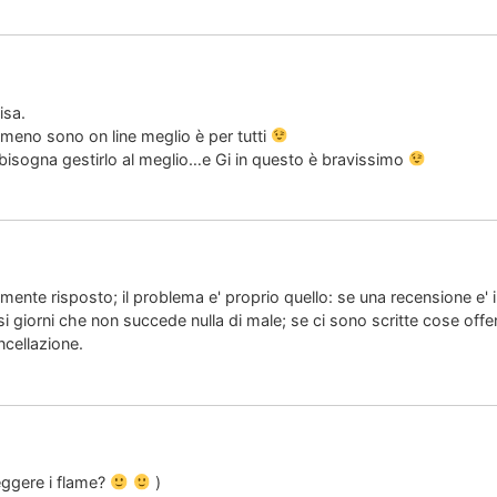
isa.
meno sono on line meglio è per tutti
 bisogna gestirlo al meglio…e Gi in questo è bravissimo
mente risposto; il problema e' proprio quello: se una recensione e'
rsi giorni che non succede nulla di male; se ci sono scritte cose off
ncellazione.
eggere i flame?
)