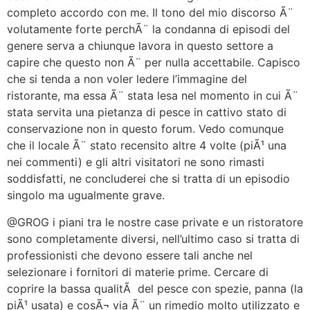
completo accordo con me. Il tono del mio discorso Ã¨
volutamente forte perchÃ¨ la condanna di episodi del
genere serva a chiunque lavora in questo settore a
capire che questo non Ã¨ per nulla accettabile. Capisco
che si tenda a non voler ledere l’immagine del
ristorante, ma essa Ã¨ stata lesa nel momento in cui Ã¨
stata servita una pietanza di pesce in cattivo stato di
conservazione non in questo forum. Vedo comunque
che il locale Ã¨ stato recensito altre 4 volte (piÃ¹ una
nei commenti) e gli altri visitatori ne sono rimasti
soddisfatti, ne concluderei che si tratta di un episodio
singolo ma ugualmente grave.
@GROG i piani tra le nostre case private e un ristoratore
sono completamente diversi, nell’ultimo caso si tratta di
professionisti che devono essere tali anche nel
selezionare i fornitori di materie prime. Cercare di
coprire la bassa qualitÃ del pesce con spezie, panna (la
piÃ¹ usata) e cosÃ¬ via Ã¨ un rimedio molto utilizzato e