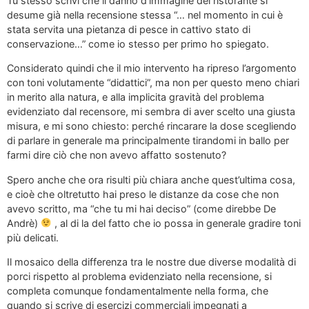
Tu stesso scrivi che il danno d’immagine del ristorante si
desume già nella recensione stessa “… nel momento in cui è
stata servita una pietanza di pesce in cattivo stato di
conservazione…” come io stesso per primo ho spiegato.
Considerato quindi che il mio intervento ha ripreso l’argomento
con toni volutamente “didattici”, ma non per questo meno chiari
in merito alla natura, e alla implicita gravità del problema
evidenziato dal recensore, mi sembra di aver scelto una giusta
misura, e mi sono chiesto: perché rincarare la dose scegliendo
di parlare in generale ma principalmente tirandomi in ballo per
farmi dire ciò che non avevo affatto sostenuto?
Spero anche che ora risulti più chiara anche quest’ultima cosa,
e cioè che oltretutto hai preso le distanze da cose che non
avevo scritto, ma “che tu mi hai deciso” (come direbbe De
Andrè)
, al di la del fatto che io possa in generale gradire toni
più delicati.
Il mosaico della differenza tra le nostre due diverse modalità di
porci rispetto al problema evidenziato nella recensione, si
completa comunque fondamentalmente nella forma, che
quando si scrive di esercizi commerciali impegnati a