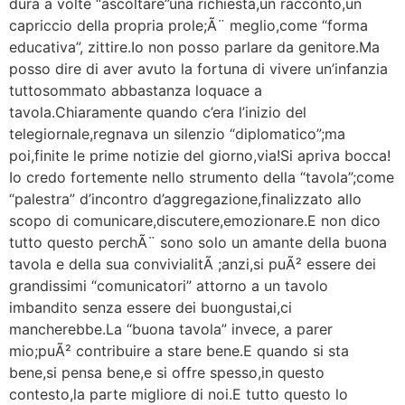
dura a volte “ascoltare”una richiesta,un racconto,un
capriccio della propria prole;Ã¨ meglio,come “forma
educativa”, zittire.Io non posso parlare da genitore.Ma
posso dire di aver avuto la fortuna di vivere un’infanzia
tuttosommato abbastanza loquace a
tavola.Chiaramente quando c’era l’inizio del
telegiornale,regnava un silenzio “diplomatico”;ma
poi,finite le prime notizie del giorno,via!Si apriva bocca!
Io credo fortemente nello strumento della “tavola”;come
“palestra” d’incontro d’aggregazione,finalizzato allo
scopo di comunicare,discutere,emozionare.E non dico
tutto questo perchÃ¨ sono solo un amante della buona
tavola e della sua convivialitÃ ;anzi,si puÃ² essere dei
grandissimi “comunicatori” attorno a un tavolo
imbandito senza essere dei buongustai,ci
mancherebbe.La “buona tavola” invece, a parer
mio;puÃ² contribuire a stare bene.E quando si sta
bene,si pensa bene,e si offre spesso,in questo
contesto,la parte migliore di noi.E tutto questo lo