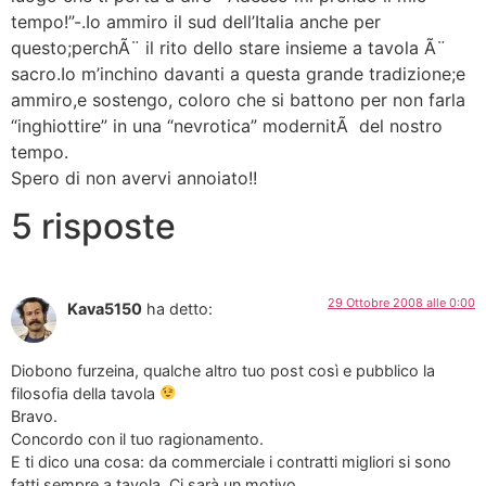
tempo!”-.Io ammiro il sud dell’Italia anche per
questo;perchÃ¨ il rito dello stare insieme a tavola Ã¨
sacro.Io m’inchino davanti a questa grande tradizione;e
ammiro,e sostengo, coloro che si battono per non farla
“inghiottire” in una “nevrotica” modernitÃ del nostro
tempo.
Spero di non avervi annoiato!!
5 risposte
29 Ottobre 2008 alle 0:00
Kava5150
ha detto:
Diobono furzeina, qualche altro tuo post così e pubblico la
filosofia della tavola
Bravo.
Concordo con il tuo ragionamento.
E ti dico una cosa: da commerciale i contratti migliori si sono
fatti sempre a tavola. Ci sarà un motivo…