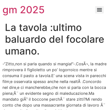
gm 2025
La tavola :ultimo
baluardo del focolare
umano.
-“Zitto,non si parla quando si mangia!”-.CosÃ¬, la madre
rimprovera il figlioletto un po’ logorroico mentre si
consuma il pasto a tavola.E’ una scena vista in parecchi
film;e osservata spesso anche nella realtÃ .Concordo
nel dire,e ci mancherebbe,che non si parla con la bocca
piena;Ã¨ un evidente segno di maleducazione.Ma
mandato giÃ¹ il boccone perchÃ¨ stare zitti?Mi rendo
conto che dopo una massacrante giornata di lavoro Ã¨