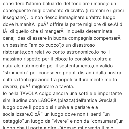
considero l’ultimo baluardo del focolare umano;e un
conseguente miglioramento di civiltÃ (i romani e i greci
insegnano). Io non riesco immaginare un’altro luogo
dove l’umanitÃ puÃ² offrire la parte migliore di se.Al di
lÃ di quello che si mangerÃ in quella determinata
cena;l’idea di essere in buona compagnia,compenserÃ
un pessimo “amico cuoco”,o un disastroso
ristorante,con relativo conto astronomico.Io ho il
massimo rispetto per il cibo;e lo considero,oltre al
naturale nutrimento per il sostentamento,un valido
“strumento” per conoscere popoli distanti dalla nostra
cultura.L’integrazione tra popoli culturalmente molto
diversi, puÃ² migliorare a tavola.
Io nella TAVOLA colgo ancora una sottile e importante
similitudine con L’AGORA'(piazza)dell’antica Grecia;il
luogo dove il popolo si riuniva a parlare e a
socializzare.CioÃ¨ un luogo dove non ti senti “un
ostaggio”,un luogo da “vivere” e non da “consumare”,un
luogo che ti porta a dire -“Adesso mi prendo il mio