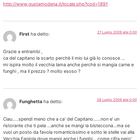
http://www.gustamodena.it/locale.php?cod=1891
27 Luglio 2009 alle 0:00
First
ha detto:
Grazie a entrambi ,
ca del capitano la scarto perchè il mio lui già lo conosce …
mi ispira molto il vecchia lama anche perchè si mangia carne e
funghi , ma il prezzo ? molto esoso ?
28 Luglio 2009 alle 0:00
Funghetta
ha detto:
Ciau…..spendi meno che a ca' del Capitano……non e' un
ristorante che ti pela …anche se mangi la bisteccona…ma se
vuoi un posto da favola romanticissimo e sotto le stelle vai alla
Vecchia Fagiola dove mangi anche i funghi….come cifra pero'