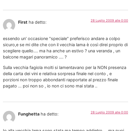
28 Luglio 2009 alle 0:00
First
ha detto:
essendo un' occasione "speciale" preferisco andare a colpo
sicuro,e se mi dite che con il vecchia lama è così direi proprio di
scegliere quello…. ma ha anche un estivo ? una veranda , un
balcone magari panoramico …. ?
Sulla vecchia fagiola molti si lamentavano per la NON presenza
della carta dei vini e relativa sorpresa finale nel conto , e
porzioni non troppo abbondanti rapportate al prezzo finale
pagato … poi non so , io non ci sono mai stata ..
28 Luglio 2009 alle 0:00
Funghetta
ha detto:
Io alla vecchia lama sono stata ma tempo addietro…..ma puoi