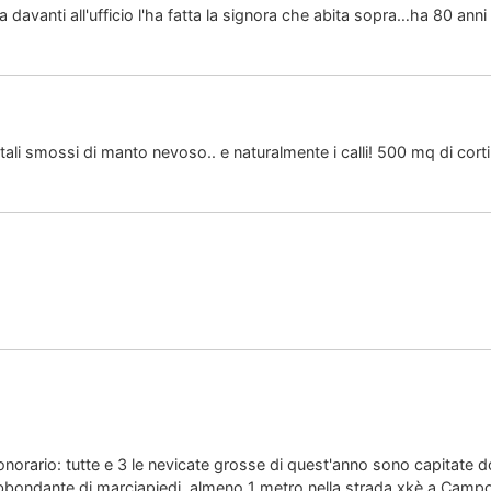
 davanti all'ufficio l'ha fatta la signora che abita sopra…ha 80 anni
intali smossi di manto nevoso.. e naturalmente i calli! 500 mq di corti
rario: tutte e 3 le nevicate grosse di quest'anno sono capitate do
ondante di marciapiedi, almeno 1 metro nella strada xkè a Campoga