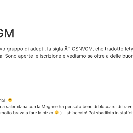
 GM
uovo gruppo di adepti, la sigla Ã¨ GSNVGM, che tradotto let
 Sono aperte le iscrizione e vediamo se oltre a delle buo
io!!
ina salernitana con la Megane ha pensato bene di bloccarsi di trave
 molto brava a fare la pizza
)….sbloccata! Poi sbadilata in staffe