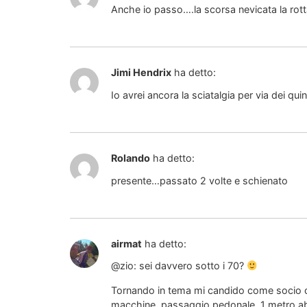
Anche io passo….la scorsa nevicata la rotta
Jimi Hendrix
ha detto:
Io avrei ancora la sciatalgia per via dei qu
Rolando
ha detto:
presente…passato 2 volte e schienato
airmat
ha detto:
@zio: sei davvero sotto i 70?
Tornando in tema mi candido come socio ono
macchine, passaggio pedonale, 1 metro abb