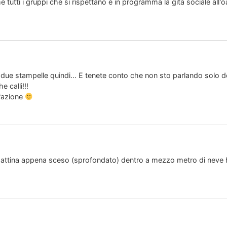
tutti i gruppi che si rispettano è in programma la gita sociale all'oa
 due stampelle quindi… E tenete conto che non sto parlando solo d
e calli!!!
sfazione
mattina appena sceso (sprofondato) dentro a mezzo metro di neve ho