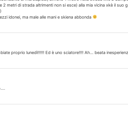
 e 2 metri di strada altrimenti non si esce) alla mia vicina xkè il s
)
 mezzi idonei, ma male alle mani e skiena abbonda
iate proprio lunedì!!!!!! Ed è uno sciatore!!!! Ah… beata inesperie
o….