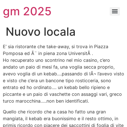
gm 2025
Nuovo locala
E’ sia ristorante che take-away, si trova in Piazza
Pomposa ed Ã¨ in piena zona UniversitÃ .
Ho recuperato uno scontrino nel mio casino, c’ero
andato un paio di mesi fa, una voglia secca proprio,
avevo voglia di un kebab….passando di lÃ¬ l’avevo visto
e visto che c’era un bancone tipo rosticceria, sono
entrato ed ho ordinato…. un kebab bello ripieno e
piccante e un paio di vaschette con assaggi vari, greco
turco marocchina…..non ben identificati.
Quello che ricordo che a casa ho fatto una gran
mangiata, il kebab era buonissimo e il resto ottimo, in
primis ricordo con piacere dei saccottini di foglia di vite