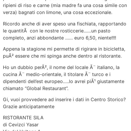
ripieni di riso e carne (mia madre fa una cosa simile con
verza) bagnati con limone, una cosa eccezionale.
Ricordo anche di aver speso una fischiata, rapportando
le quantitÃ con le nostre rosticcerie……un pasto
completo, anzi abbondante …… euro 6,50, niente!!!!
Appena la stagione mi permette di rigirare in bicicletta,
puÃ² essere che mi spinga anche dentro al ristorante.
Ho un dubbio perÃ², il nome del locale Ã¨ italiano, la
cucina Ã¨ medio-orientale, il titolare Ã¨ turco e i
dipendenti dell’est europeo…..lo avrei piÃ¹ giustamente
chiamato “Global Restaurant”.
Gi, vuoi provvedere ad inserire i dati in Centro Storico?
Grazie anticipatamente
RISTORANTE SILA
di Cevizci Yasar