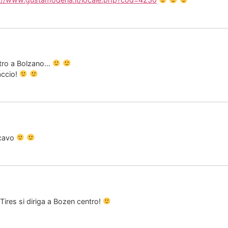
ntro a Bolzano…
accio!
 cavo
Tires si diriga a Bozen centro!