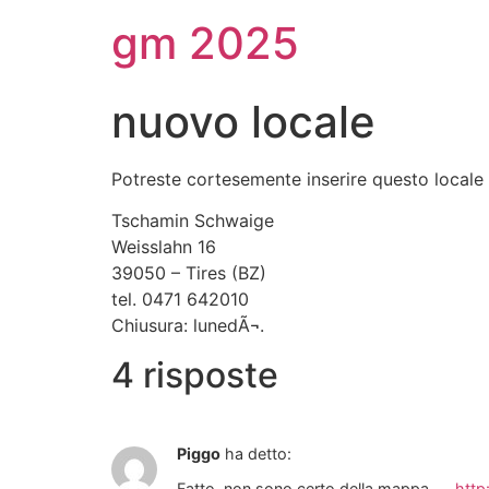
gm 2025
nuovo locale
Potreste cortesemente inserire questo locale
Tschamin Schwaige
Weisslahn 16
39050 – Tires (BZ)
tel. 0471 642010
Chiusura: lunedÃ¬.
4 risposte
Piggo
ha detto:
Fatto, non sono certo della mappa…..
http