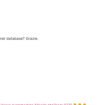
 nel database? Grazie.
://www.gustamodena.it/locale.php?cod=4230