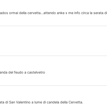
ados ormai della cervetta…attendo anke x me info circa la serata 
canda del feudo a castelvetro
rata di San Valentino a lume di candela della Cervetta.