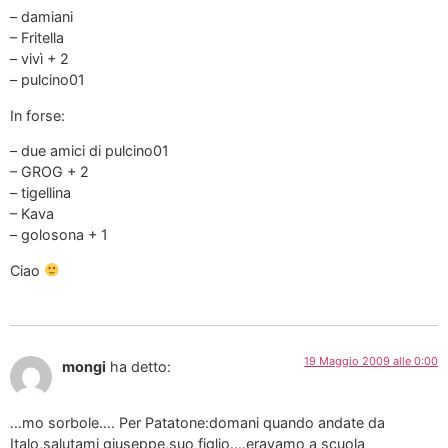
– damiani
– Fritella
– vivì + 2
– pulcino01
In forse:
– due amici di pulcino01
– GROG + 2
– tigellina
– Kava
– golosona + 1
Ciao
19 Maggio 2009 alle 0:00
mongi
ha detto:
…mo sorbole…. Per Patatone:domani quando andate da
Italo,salutami giuseppe,suo figlio….eravamo a scuola