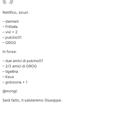
Rettifico, sicuri:
– damiani
– Frittella
– vivì + 2
– pulcino01
– GROG
In forse:
– due amici di pulcino01
– 2/3 amici di GROG
– tigellina
– Kava
– golosona + 1
@mongi:
Sarà fatto, ti saluteremo Giuseppe.