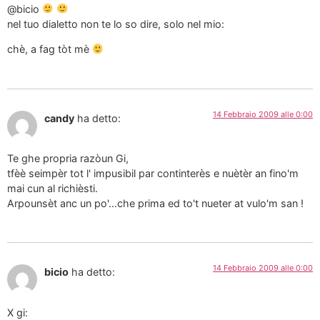
@bicio
nel tuo dialetto non te lo so dire, solo nel mio:
chè, a fag tòt mè
14 Febbraio 2009 alle 0:00
candy
ha detto:
Te ghe propria razòun Gi,
tfèè seimpèr tot l' impusibil par continterès e nuètèr an fino'm
mai cun al richièsti.
Arpounsèt anc un po'…che prima ed to't nueter at vulo'm san !
14 Febbraio 2009 alle 0:00
bicio
ha detto:
X gi: