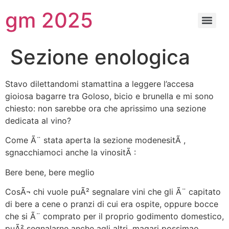
gm 2025
Sezione enologica
Stavo dilettandomi stamattina a leggere l’accesa
gioiosa bagarre tra Goloso, bicio e brunella e mi sono
chiesto: non sarebbe ora che aprissimo una sezione
dedicata al vino?
Come Ã¨ stata aperta la sezione modenesitÃ ,
sgnacchiamoci anche la vinositÃ :
Bere bene, bere meglio
CosÃ¬ chi vuole puÃ² segnalare vini che gli Ã¨ capitato
di bere a cene o pranzi di cui era ospite, oppure bocce
che si Ã¨ comprato per il proprio godimento domestico,
puÃ² segnalarne anche agli altri, magari possimao