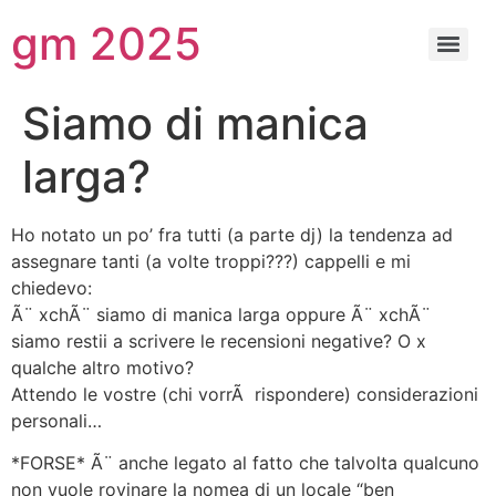
gm 2025
Siamo di manica
larga?
Ho notato un po’ fra tutti (a parte dj) la tendenza ad
assegnare tanti (a volte troppi???) cappelli e mi
chiedevo:
Ã¨ xchÃ¨ siamo di manica larga oppure Ã¨ xchÃ¨
siamo restii a scrivere le recensioni negative? O x
qualche altro motivo?
Attendo le vostre (chi vorrÃ rispondere) considerazioni
personali…
*FORSE* Ã¨ anche legato al fatto che talvolta qualcuno
non vuole rovinare la nomea di un locale “ben