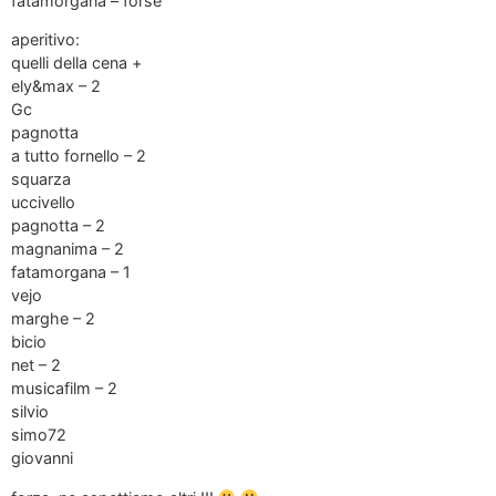
fatamorgana – forse
aperitivo:
quelli della cena +
ely&max – 2
Gc
pagnotta
a tutto fornello – 2
squarza
uccivello
pagnotta – 2
magnanima – 2
fatamorgana – 1
vejo
marghe – 2
bicio
net – 2
musicafilm – 2
silvio
simo72
giovanni