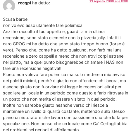
13 Agosto 2008 alle 0:00
rccgpl
ha detto:
Scusa barbe,
non volevo assolutamente fare polemica.
Anzi ho raccolto il tuo appello e, guardi la mia ultima
recensione, sono stato clemente con la pizzeria jolly. Infatti il
caro GROG mi ha detto che sono stato troppo buono (forse è
vero). Penso che, come ha detto qualcuno, non farò mai una
recensione a zero cappelli a meno che non trovi corpi estranei
nel piatto, ma a quel punto bisognerebbe chiamare i NAS non
fare una recensione negativa!!!
Ripeto non volevo fare polemica ma solo mettere a mio avviso
dei paletti minimi, perchè è giusto non offendere chi lavora, ma
è anche giusto non fuorviare chi legge le recensioni altrui per
scegliere un locale in un periodo come questo e farlo ritrovare in
un posto che non merita di essere visitato in quel periodo.
Inoltre non sarebbe giusto neanche verso chi riesce a
mantenere un livello di qualità costante, mettendo sullo stesso
piano un ristoratore che lavora con passione e uno che lo fa per
speculazione. Non penso che un locale come Ca' Cerfogli abbia
dei problemi nei periodi di affollamento.