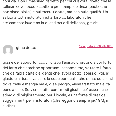
così via. Con il massimo rispetto per chi ci lavora, ripeto che la
tolleranza la posso accettare per i tempi d'attesa (basta che
non siano biblici) e sul menu' ridotto, ma non sulla qualità. Un
saluto a tutti i ristoratori ed ai loro collaboratori che
stoicamente lavorano in questi periodi dell'anno, grazie.
12 Agosto 2008 alle 0:00
gi
ha detto:
grazie del supporto rccgpl, citavo l'episodio proprio a conforto
del fatto che sarebbe opportuno, secondo me, valutare il fatto
che dall'altra parte c'e' gente che lavora sodo, spesso. Poi, e'
giusto e naturale valutare le cose per quello che sono: se uno si
trova male e mangia male, o se peggio, viene trattato male, fa
bene a dirlo. Se viene detto con i modi giusti puo' essere uno
stimolo di miglioramento per il locale, e una fonte di preziosi
suggerimenti per i ristoratori (che leggono sempre piu' GM, mi
si dice).