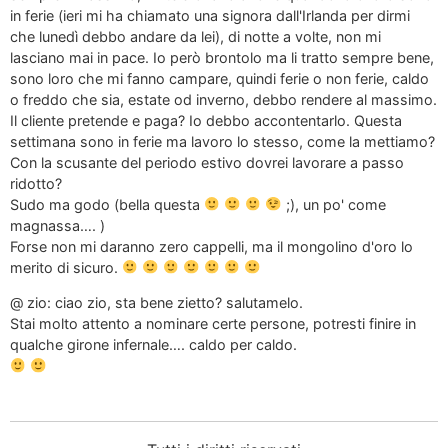
in ferie (ieri mi ha chiamato una signora dall'Irlanda per dirmi
che lunedì debbo andare da lei), di notte a volte, non mi
lasciano mai in pace. Io però brontolo ma li tratto sempre bene,
sono loro che mi fanno campare, quindi ferie o non ferie, caldo
o freddo che sia, estate od inverno, debbo rendere al massimo.
Il cliente pretende e paga? Io debbo accontentarlo. Questa
settimana sono in ferie ma lavoro lo stesso, come la mettiamo?
Con la scusante del periodo estivo dovrei lavorare a passo
ridotto?
Sudo ma godo (bella questa
;), un po' come
magnassa…. )
Forse non mi daranno zero cappelli, ma il mongolino d'oro lo
merito di sicuro.
@ zio: ciao zio, sta bene zietto? salutamelo.
Stai molto attento a nominare certe persone, potresti finire in
qualche girone infernale…. caldo per caldo.