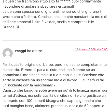
a quelli che ti scrivono il tuo sito fa ****** puoi cordialmente
rispondere di andare a sbadilare nei campi!!
Le persone spesso sono ignoranti, nel senso che ignorano il
lavoro che c'è dietro. Continua così perchè nonstante la mole di
dati che smanetti il sito è veloce, snello e comprensibile.
Grande Gi
12 Agosto 2008 alle 0:00
rccgpl
ha detto:
Per il quesito originale di barbe, però, non sono completamente
d'accordo. E' vero si parla di ristoranti, ma è come se un
gommista ti montasse male la ruota con la giustificazione che
sotto le vacanze ha un'enorme mole di lavoro …. tu però ci fai
un incidente con la macchina!?!?
Capisco che bisognerebbe avere un po' di tolleranza magari sui
tempi d'attesa, ma sulla qualità del cibo no! Se uno gestisce un
ristorante con 100 coperti bisogna che sappia garantire che
tutti mangino bene, altrimenti prende un locale da 50 coperti e